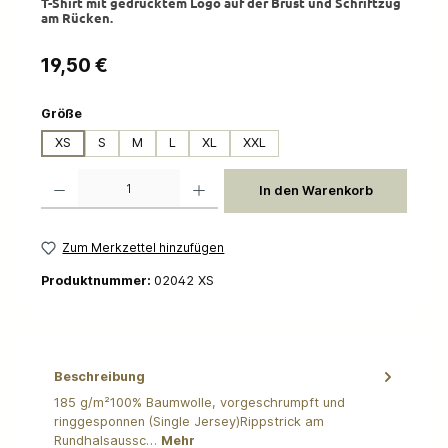
T-Shirt mit gedrucktem Logo auf der Brust und Schriftzug
am Rücken.
Regulärer Preis:
19,50 €
auswählen
Größe
XS
S
M
L
XL
XXL
Produkt Anzahl: Gib den gewünschten Wert ein oder benutze die Schaltflächen um die 
In den Warenkorb
Zum Merkzettel hinzufügen
Produktnummer:
02042 XS
Beschreibung
185 g/m²100% Baumwolle, vorgeschrumpft und
ringgesponnen (Single Jersey)Rippstrick am
Rundhalsaussc…
Mehr