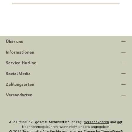
Über uns
Informationen
Service-Hotline
Social Media
Zahlungsarten
Versandarten
Alle Preise inkl. gesetzl. Mehrwertsteuer zzgl.
Versandkosten
und ggf.
Nachnahmegebühren, wenn nicht anders angegeben.
© 2026 Teamprofi - Alle Rechte vorbehalten. Theme by
ThemeWare®