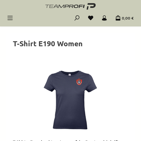
Zum Hauptinhalt springen
0,00 €
T-Shirt E190 Women
Bildergalerie überspringen