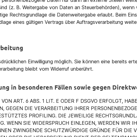
en personenbezogene Daten nur dann an externe Stellen weite
t sind (z. B. Weitergabe von Daten an Steuerbehörden), wenn wi
ge Rechtsgrundlage die Datenweitergabe erlaubt. Beim Einsa
ge eines gültigen Vertrags über Auftragsverarbeitung weiter
rbeitung
rücklichen Einwilligung möglich. Sie können eine bereits erteil
rarbeitung bleibt vom Widerruf unberührt.
ng in besonderen Fällen sowie gegen Direktw
N ART. 6 ABS. 1 LIT. E ODER F DSGVO ERFOLGT, HABE
EN, GEGEN DIE VERARBEITUNG IHRER PERSONENBEZOG
ESTÜTZTES PROFILING. DIE JEWEILIGE RECHTSGRUNDL
G. WENN SIE WIDERSPRUCH EINLEGEN, WERDEN WIR 
ÖNNEN ZWINGENDE SCHUTZWÜRDIGE GRÜNDE FÜR DIE V