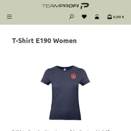
Zum Hauptinhalt springen
0,00 €
T-Shirt E190 Women
Bildergalerie überspringen