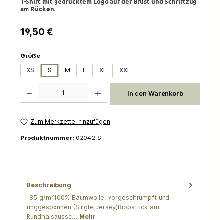
T-Shirt mit gedrucktem Logo auf der Brust und Schriftzug
am Rücken.
Regulärer Preis:
19,50 €
auswählen
Größe
XS
S
M
L
XL
XXL
Produkt Anzahl: Gib den gewünschten Wert ein oder benutze die Schaltflächen um die 
In den Warenkorb
Zum Merkzettel hinzufügen
Produktnummer:
02042 S
Beschreibung
185 g/m²100% Baumwolle, vorgeschrumpft und
ringgesponnen (Single Jersey)Rippstrick am
Rundhalsaussc…
Mehr