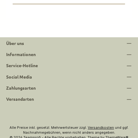
Über uns
Informationen
Service-Hotline
Social Media
Zahlungsarten
Versandarten
Alle Preise inkl. gesetzl. Mehrwertsteuer zzgl.
Versandkosten
und ggf.
Nachnahmegebühren, wenn nicht anders angegeben.
© 2026 Teamprofi - Alle Rechte vorbehalten. Theme by
ThemeWare®