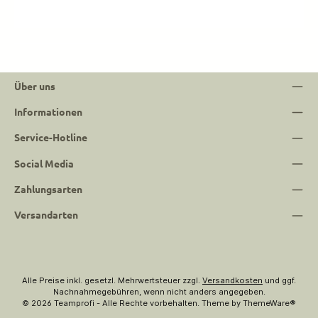
Über uns
Informationen
Service-Hotline
Social Media
Zahlungsarten
Versandarten
Alle Preise inkl. gesetzl. Mehrwertsteuer zzgl.
Versandkosten
und ggf.
Nachnahmegebühren, wenn nicht anders angegeben.
© 2026 Teamprofi - Alle Rechte vorbehalten. Theme by
ThemeWare®