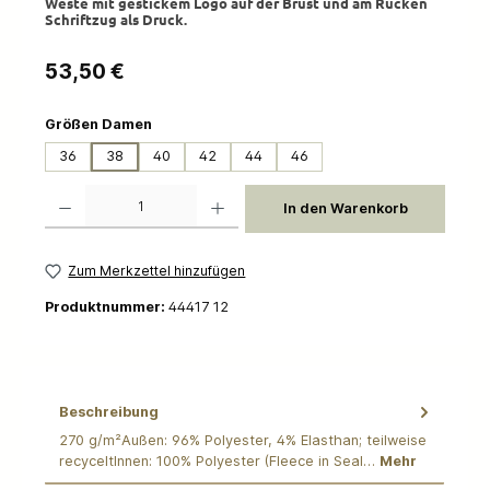
Weste mit gestickem Logo auf der Brust und am Rücken
Schriftzug als Druck.
Regulärer Preis:
53,50 €
auswählen
Größen Damen
36
38
40
42
44
46
Produkt Anzahl: Gib den gewünschten Wert ein oder benutze die Schaltflächen um die 
In den Warenkorb
Zum Merkzettel hinzufügen
Produktnummer:
44417 12
Beschreibung
270 g/m²Außen: 96% Polyester, 4% Elasthan; teilweise
recyceltInnen: 100% Polyester (Fleece in Seal…
Mehr