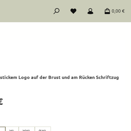
0,00 €
estickem Logo auf der Brust und am Rücken Schriftzug
is:
€
ählen