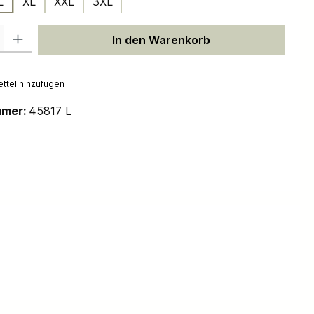
L
XL
XXL
3XL
 Gib den gewünschten Wert ein oder benutze die Schaltflächen um die Anzah
In den Warenkorb
ttel hinzufügen
mmer:
45817 L