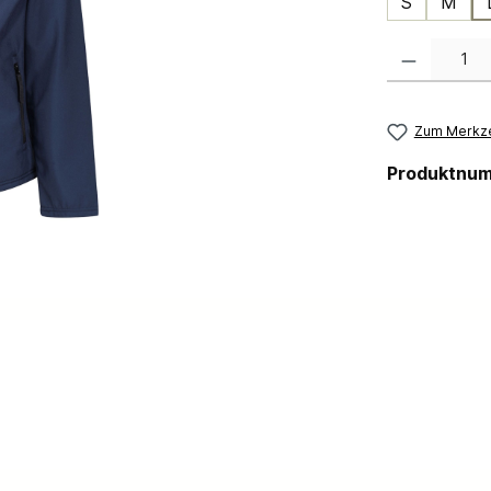
S
M
Produkt Anzahl:
Zum Merkze
Produktnu