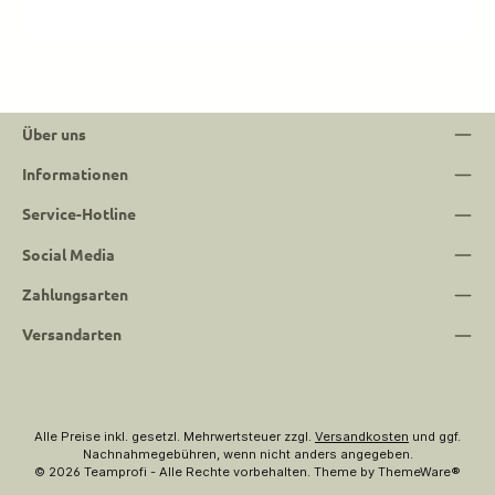
Über uns
Informationen
Service-Hotline
Social Media
Zahlungsarten
Versandarten
Alle Preise inkl. gesetzl. Mehrwertsteuer zzgl.
Versandkosten
und ggf.
Nachnahmegebühren, wenn nicht anders angegeben.
© 2026 Teamprofi - Alle Rechte vorbehalten. Theme by
ThemeWare®