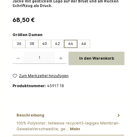
Jacke mit gestickem Logo auf der Brust und am Rücken
Schriftzug als Druck.
Regulärer Preis:
68,50 €
auswählen
Größen Damen
36
38
40
42
44
46
Produkt Anzahl: Gib den gewünschten Wert ein oder benutze die Schaltflächen um die 
In den Warenkorb
Zum Merkzettel hinzufügen
Produktnummer:
45917 18
Beschreibung
100% Polyester; teilweise recycelt3-lagiges Membran-
GewebeVerschweißte, ge…
Mehr