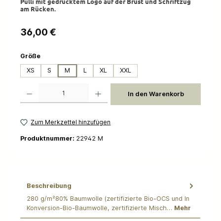
Pulli mit gedrucktem Logo auf der Brust und Schriftzug
am Rücken.
Regulärer Preis:
36,00 €
auswählen
Größe
XS
S
M
L
XL
XXL
Produkt Anzahl: Gib den gewünschten Wert ein oder benutze die Schaltflächen um die 
In den Warenkorb
Zum Merkzettel hinzufügen
Produktnummer:
22942 M
Beschreibung
280 g/m²80% Baumwolle (zertifizierte Bio-OCS und In
Konversion-Bio-Baumwolle, zertifizierte Misch…
Mehr