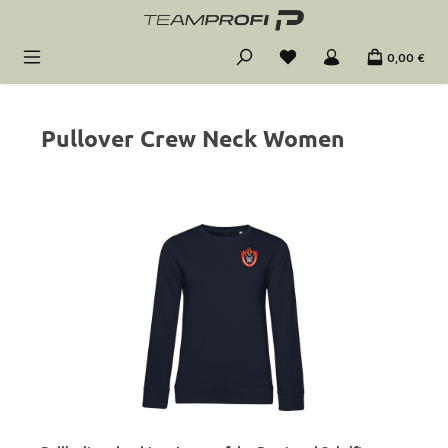
Zum Hauptinhalt springen
0,00 €
Pullover Crew Neck Women
Bildergalerie überspringen