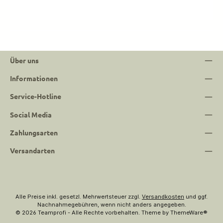
Über uns
Informationen
Service-Hotline
Social Media
Zahlungsarten
Versandarten
Alle Preise inkl. gesetzl. Mehrwertsteuer zzgl.
Versandkosten
und ggf.
Nachnahmegebühren, wenn nicht anders angegeben.
© 2026 Teamprofi - Alle Rechte vorbehalten. Theme by
ThemeWare®