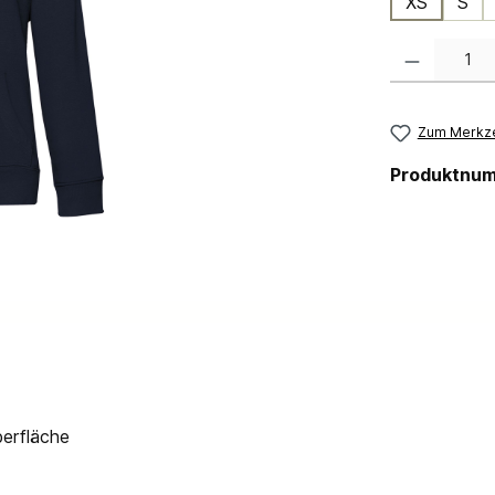
XS
S
Produkt Anzahl:
Zum Merkze
Produktnu
berfläche