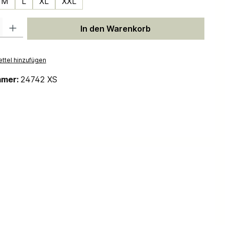
M
L
XL
XXL
 Gib den gewünschten Wert ein oder benutze die Schaltflächen um die Anzah
In den Warenkorb
ttel hinzufügen
mmer:
24742 XS