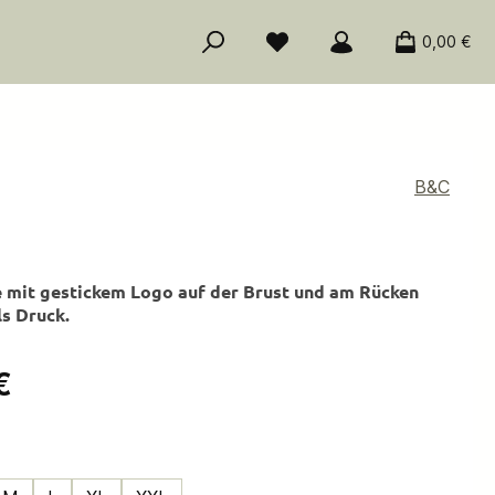
0,00 €
B&C
 mit gestickem Logo auf der Brust und am Rücken
ls Druck.
is:
€
ählen