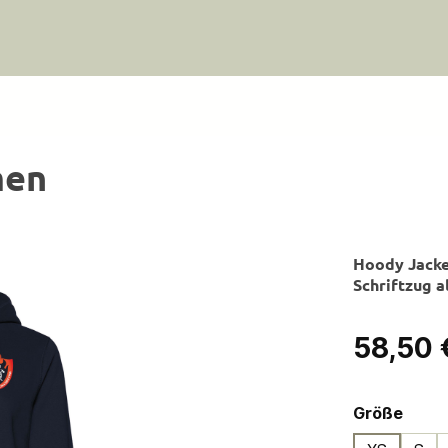
men
Hoody Jacke
Schriftzug a
Regulärer Pre
58,50 
ausw
Größe