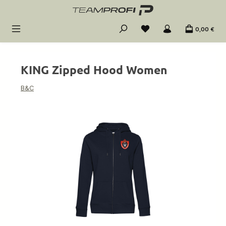
Zum Hauptinhalt springen
0,00 €
KING Zipped Hood Women
B&C
Bildergalerie überspringen