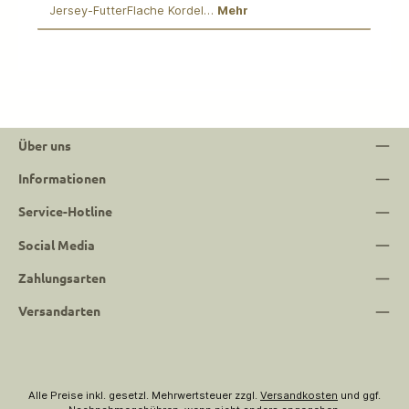
Jersey-FutterFlache Kordel…
Mehr
Über uns
Informationen
Service-Hotline
Social Media
Zahlungsarten
Versandarten
Alle Preise inkl. gesetzl. Mehrwertsteuer zzgl.
Versandkosten
und ggf.