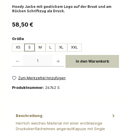
Hoody Jacke mit gestickem Logo auf der Brust und am
Rücken Schriftzug als Druck.
Regulärer Preis:
58,50 €
auswählen
Größe
XS
S
M
L
XL
XXL
Produkt Anzahl: Gib den gewünschten Wert ein oder benutze die Schaltflächen um die 
In den Warenkorb
Zum Merkzettel hinzufügen
Produktnummer:
24742 S
Beschreibung
Herrlich weiches Material mit einer erstklassige
DruckoberflächeInnen angerautKapuze mit Single