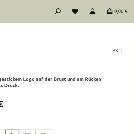
0,00 €
B&C
gestickem Logo auf der Brust und am Rücken
ls Druck.
is:
€
ählen