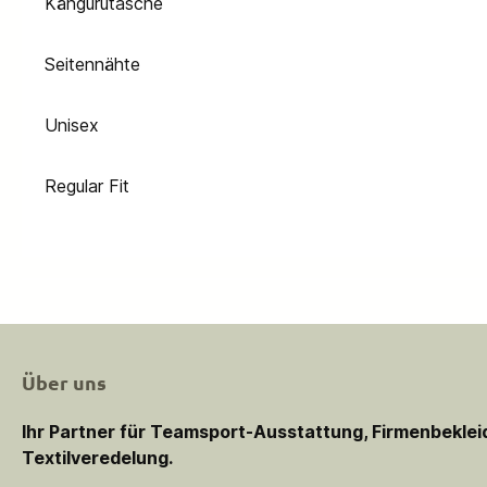
Kängurutasche
Seitennähte
Unisex
Regular Fit
Über uns
Ihr Partner für Teamsport-Ausstattung, Firmenbekle
Textilveredelung.