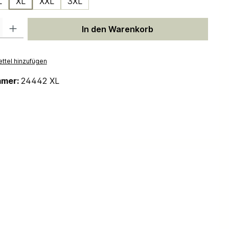
L
XL
XXL
3XL
 Gib den gewünschten Wert ein oder benutze die Schaltflächen um die Anzah
In den Warenkorb
ttel hinzufügen
mmer:
24442 XL