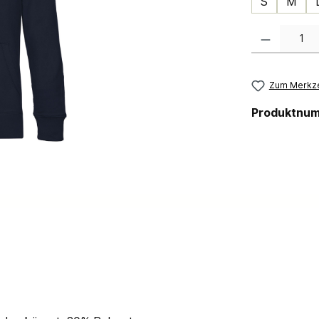
S
M
Produkt Anzahl:
Zum Merkze
Produktnu