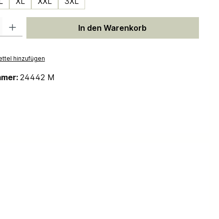
L
XL
XXL
3XL
 Gib den gewünschten Wert ein oder benutze die Schaltflächen um die Anzah
In den Warenkorb
ttel hinzufügen
mmer:
24442 M