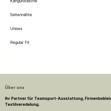
Kängurutasche
Seitennähte
Unisex
Regular Fit
Über uns
Ihr Partner für Teamsport-Ausstattung, Firmenbekle
Textilveredelung.