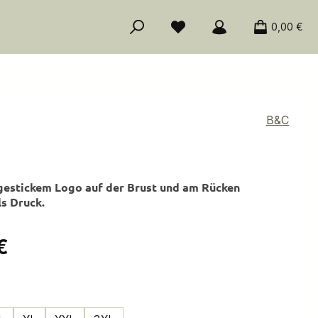
0,00 €
B&C
gestickem Logo auf der Brust und am Rücken
ls Druck.
is:
€
ählen