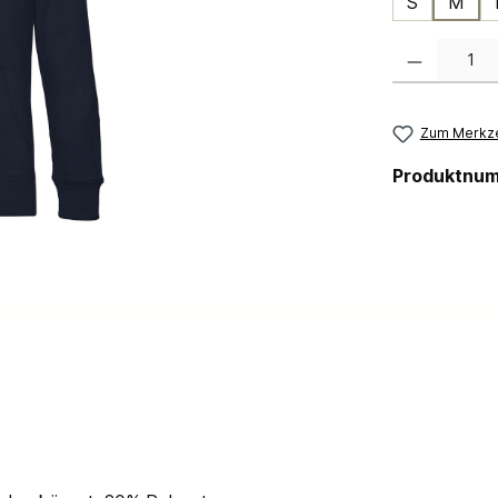
S
M
Produkt Anzahl:
Zum Merkze
Produktnu