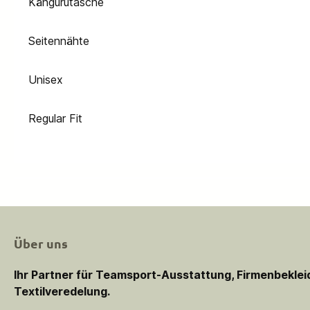
Kängurutasche
Seitennähte
Unisex
Regular Fit
Über uns
Ihr Partner für Teamsport-Ausstattung, Firmenbekle
Textilveredelung.