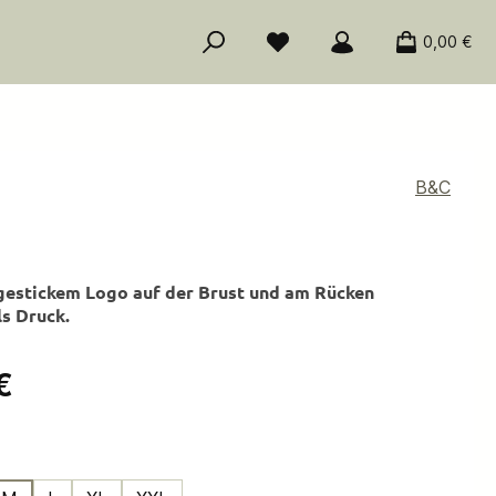
0,00 €
B&C
gestickem Logo auf der Brust und am Rücken
ls Druck.
is:
€
ählen