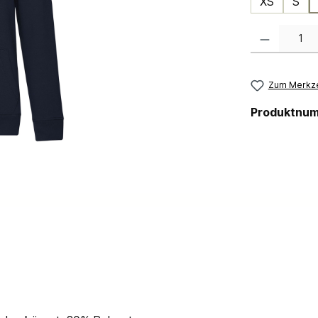
XS
S
Produkt Anzahl:
Zum Merkze
Produktnu