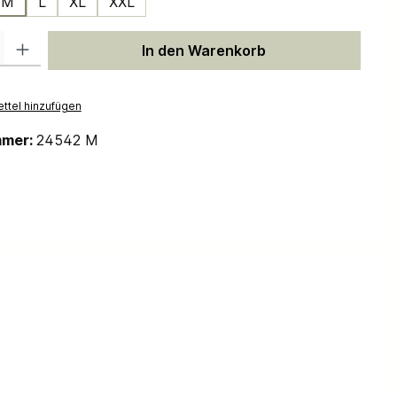
M
L
XL
XXL
 Gib den gewünschten Wert ein oder benutze die Schaltflächen um die Anzah
In den Warenkorb
ttel hinzufügen
mmer:
24542 M