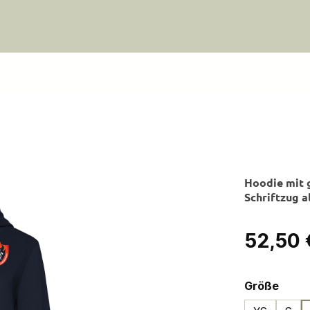
Hoodie mit 
Schriftzug a
Regulärer Pre
52,50 
ausw
Größe