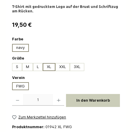
T-Shirt mit gedrucktem Logo auf der Brust und Schriftzug
am Rücken.
Regulärer Preis:
19,50 €
auswählen
Farbe
navy
auswählen
Größe
S
M
L
XL
XXL
3XL
auswählen
Verein
FWG
Produkt Anzahl: Gib den gewünschten Wert ein oder benutze die Schaltflächen um die 
In den Warenkorb
Zum Merkzettel hinzufügen
Produktnummer:
01942 XL FWG