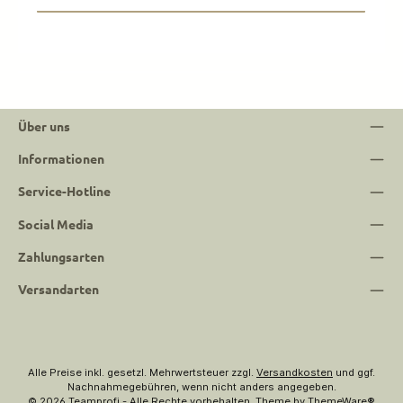
Über uns
Informationen
Service-Hotline
Social Media
Zahlungsarten
Versandarten
Alle Preise inkl. gesetzl. Mehrwertsteuer zzgl.
Versandkosten
und ggf.
Nachnahmegebühren, wenn nicht anders angegeben.
© 2026 Teamprofi - Alle Rechte vorbehalten. Theme by
ThemeWare®