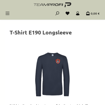
Zum Hauptinhalt springen
0,00 €
T-Shirt E190 Longsleeve
Bildergalerie überspringen