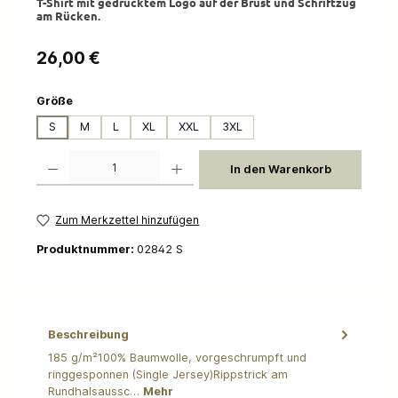
T-Shirt mit gedrucktem Logo auf der Brust und Schriftzug
am Rücken.
Regulärer Preis:
26,00 €
auswählen
Größe
S
M
L
XL
XXL
3XL
Produkt Anzahl: Gib den gewünschten Wert ein oder benutze die Schaltflächen um die 
In den Warenkorb
Zum Merkzettel hinzufügen
Produktnummer:
02842 S
Beschreibung
185 g/m²100% Baumwolle, vorgeschrumpft und
ringgesponnen (Single Jersey)Rippstrick am
Rundhalsaussc…
Mehr