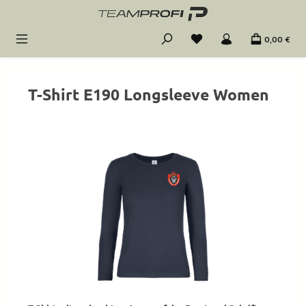
Zum Hauptinhalt springen
0,00 €
T-Shirt E190 Longsleeve Women
Bildergalerie überspringen