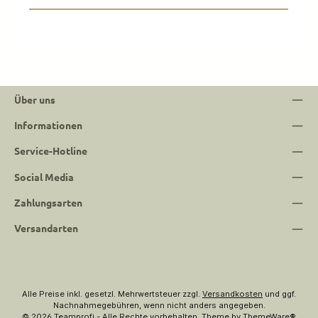
Über uns
Informationen
Service-Hotline
Social Media
Zahlungsarten
Versandarten
Alle Preise inkl. gesetzl. Mehrwertsteuer zzgl.
Versandkosten
und ggf.
Nachnahmegebühren, wenn nicht anders angegeben.
© 2026 Teamprofi - Alle Rechte vorbehalten. Theme by
ThemeWare®