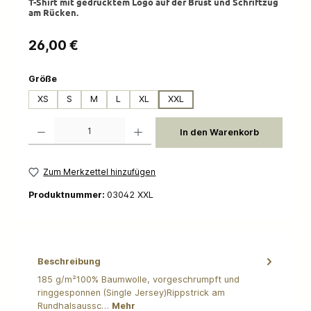
T-Shirt mit gedrucktem Logo auf der Brust und Schriftzug
am Rücken.
Regulärer Preis:
26,00 €
auswählen
Größe
XS
S
M
L
XL
XXL
Produkt Anzahl: Gib den gewünschten Wert ein oder benutze die Schaltflächen um die 
In den Warenkorb
Zum Merkzettel hinzufügen
Produktnummer:
03042 XXL
Beschreibung
185 g/m²100% Baumwolle, vorgeschrumpft und
ringgesponnen (Single Jersey)Rippstrick am
Rundhalsaussc…
Mehr