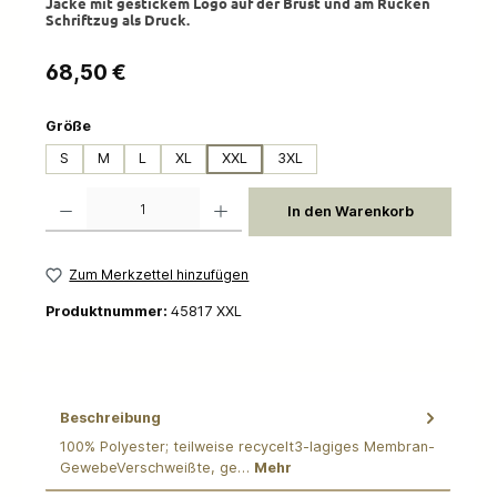
Jacke mit gestickem Logo auf der Brust und am Rücken
Schriftzug als Druck.
Regulärer Preis:
68,50 €
auswählen
Größe
S
M
L
XL
XXL
3XL
Produkt Anzahl: Gib den gewünschten Wert ein oder benutze die Schaltflächen um die 
In den Warenkorb
Zum Merkzettel hinzufügen
Produktnummer:
45817 XXL
Beschreibung
100% Polyester; teilweise recycelt3-lagiges Membran-
GewebeVerschweißte, ge…
Mehr