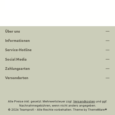
Über uns
Informationen
Service-Hotline
Social Media
Zahlungsarten
Versandarten
Alle Preise inkl. gesetzl. Mehrwertsteuer zzgl.
Versandkosten
und ggf.
Nachnahmegebühren, wenn nicht anders angegeben.
© 2026 Teamprofi - Alle Rechte vorbehalten. Theme by
ThemeWare®