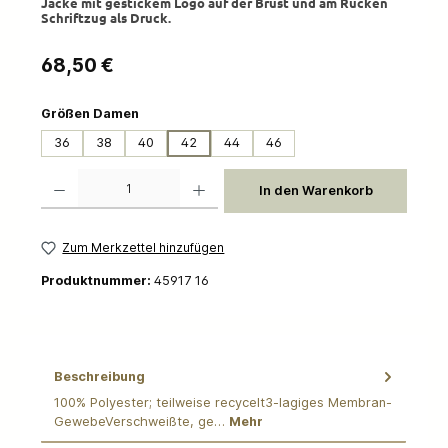
Jacke mit gestickem Logo auf der Brust und am Rücken
Schriftzug als Druck.
Regulärer Preis:
68,50 €
auswählen
Größen Damen
36
38
40
42
44
46
Produkt Anzahl: Gib den gewünschten Wert ein oder benutze die Schaltflächen um die 
In den Warenkorb
Zum Merkzettel hinzufügen
Produktnummer:
45917 16
Beschreibung
100% Polyester; teilweise recycelt3-lagiges Membran-
GewebeVerschweißte, ge…
Mehr