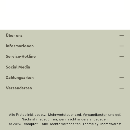
Über uns
Informationen
Service-Hotline
Social Media
Zahlungsarten
Versandarten
Alle Preise inkl. gesetzl. Mehrwertsteuer zzgl.
Versandkosten
und ggf.
Nachnahmegebühren, wenn nicht anders angegeben.
© 2026 Teamprofi - Alle Rechte vorbehalten. Theme by
ThemeWare®