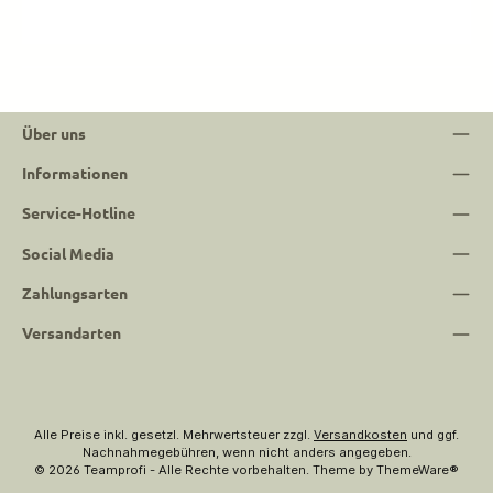
Über uns
Informationen
Service-Hotline
Social Media
Zahlungsarten
Versandarten
Alle Preise inkl. gesetzl. Mehrwertsteuer zzgl.
Versandkosten
und ggf.
Nachnahmegebühren, wenn nicht anders angegeben.
© 2026 Teamprofi - Alle Rechte vorbehalten. Theme by
ThemeWare®