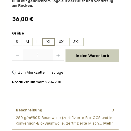
Pulli mit gedrucktem Logo auf der Brust und Schriftzug
am Rücken.
Regulärer Preis:
36,00 €
auswählen
Größe
S
M
L
XL
XXL
3XL
Produkt Anzahl: Gib den gewünschten Wert ein oder benutze die Schaltflächen um die 
In den Warenkorb
Zum Merkzettel hinzufügen
Produktnummer:
22842 XL
Beschreibung
280 g/m²80% Baumwolle (zertifizierte Bio-OCS und In
Konversion-Bio-Baumwolle, zertifizierte Misch…
Mehr