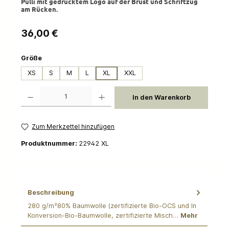
Pulli mit gedrucktem Logo auf der Brust und Schriftzug
am Rücken.
Regulärer Preis:
36,00 €
auswählen
Größe
XS
S
M
L
XL
XXL
Produkt Anzahl: Gib den gewünschten Wert ein oder benutze die Schaltflächen um die 
In den Warenkorb
Zum Merkzettel hinzufügen
Produktnummer:
22942 XL
Beschreibung
280 g/m²80% Baumwolle (zertifizierte Bio-OCS und In
Konversion-Bio-Baumwolle, zertifizierte Misch…
Mehr