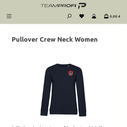
Zum Hauptinhalt springen
0,00 €
Pullover Crew Neck Women
Bildergalerie überspringen