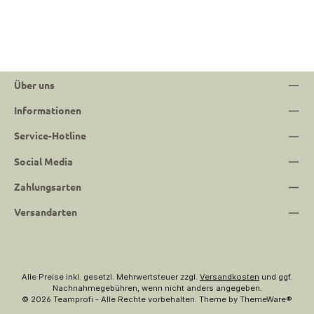
Über uns
Informationen
Service-Hotline
Social Media
Zahlungsarten
Versandarten
Alle Preise inkl. gesetzl. Mehrwertsteuer zzgl.
Versandkosten
und ggf.
Nachnahmegebühren, wenn nicht anders angegeben.
© 2026 Teamprofi - Alle Rechte vorbehalten. Theme by
ThemeWare®