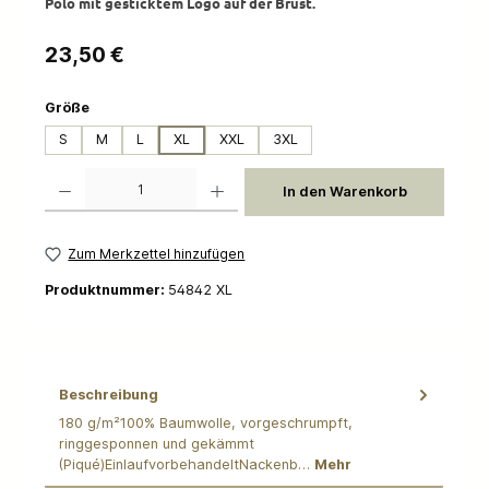
Polo mit gesticktem Logo auf der Brust.
Regulärer Preis:
23,50 €
auswählen
Größe
S
M
L
XL
XXL
3XL
Produkt Anzahl: Gib den gewünschten Wert ein oder benutze die Schaltflächen um die 
In den Warenkorb
Zum Merkzettel hinzufügen
Produktnummer:
54842 XL
Beschreibung
180 g/m²100% Baumwolle, vorgeschrumpft,
ringgesponnen und gekämmt
(Piqué)EinlaufvorbehandeltNackenb…
Mehr