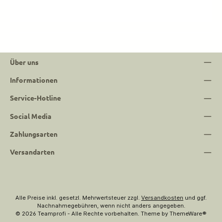
Über uns
Informationen
Service-Hotline
Social Media
Zahlungsarten
Versandarten
Alle Preise inkl. gesetzl. Mehrwertsteuer zzgl.
Versandkosten
und ggf.
Nachnahmegebühren, wenn nicht anders angegeben.
© 2026 Teamprofi - Alle Rechte vorbehalten. Theme by
ThemeWare®