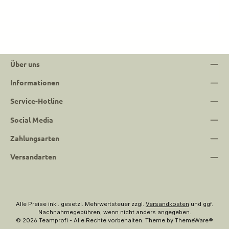
Über uns
Informationen
Service-Hotline
Social Media
Zahlungsarten
Versandarten
Alle Preise inkl. gesetzl. Mehrwertsteuer zzgl.
Versandkosten
und ggf.
Nachnahmegebühren, wenn nicht anders angegeben.
© 2026 Teamprofi - Alle Rechte vorbehalten. Theme by
ThemeWare®