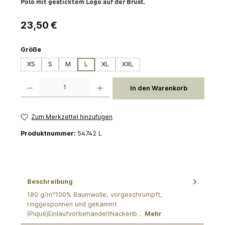
Polo mit gesticktem Logo auf der Brust.
Regulärer Preis:
23,50 €
auswählen
Größe
XS
S
M
L
XL
XXL
Produkt Anzahl: Gib den gewünschten Wert ein oder benutze die Schaltflächen um die 
In den Warenkorb
Zum Merkzettel hinzufügen
Produktnummer:
54742 L
Beschreibung
180 g/m²100% Baumwolle, vorgeschrumpft,
ringgesponnen und gekämmt
(Piqué)EinlaufvorbehandeltNackenb…
Mehr