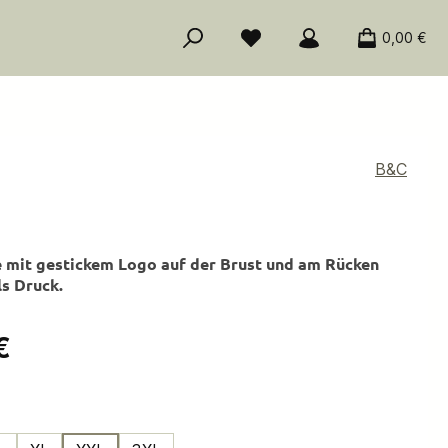
0,00 €
B&C
 mit gestickem Logo auf der Brust und am Rücken
ls Druck.
is:
€
ählen