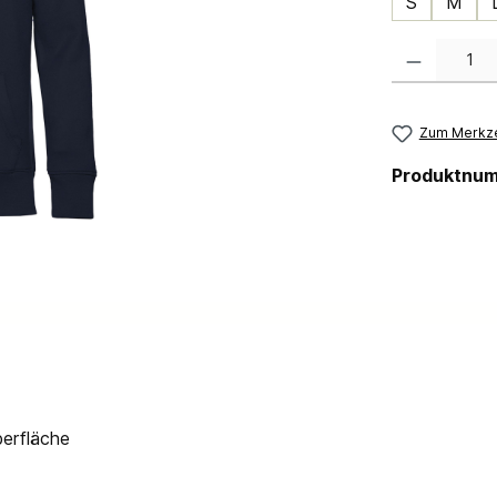
S
M
Produkt Anzahl:
Zum Merkze
Produktnu
berfläche