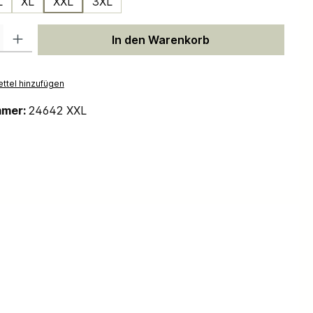
L
XL
XXL
3XL
 Gib den gewünschten Wert ein oder benutze die Schaltflächen um die Anzah
In den Warenkorb
ttel hinzufügen
mmer:
24642 XXL