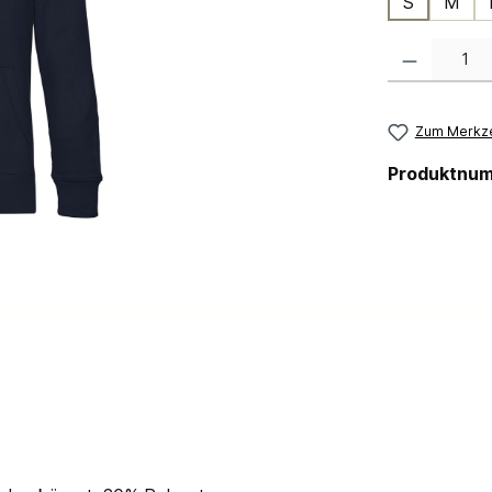
S
M
Produkt Anzahl:
Zum Merkze
Produktnu