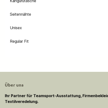
Kängurutasche
Seitennähte
Unisex
Regular Fit
Über uns
Ihr Partner für Teamsport-Ausstattung, Firmenbekle
Textilveredelung.