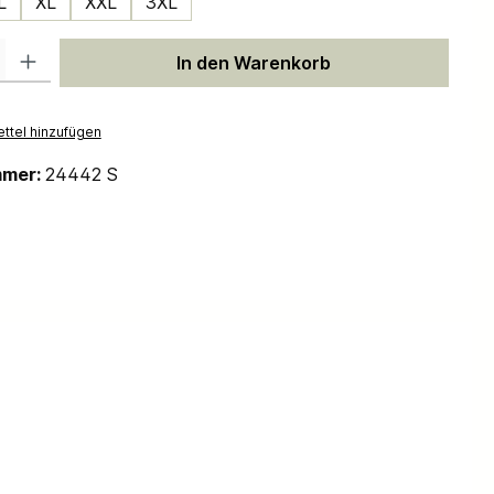
L
XL
XXL
3XL
 Gib den gewünschten Wert ein oder benutze die Schaltflächen um die Anzah
In den Warenkorb
ttel hinzufügen
mmer:
24442 S