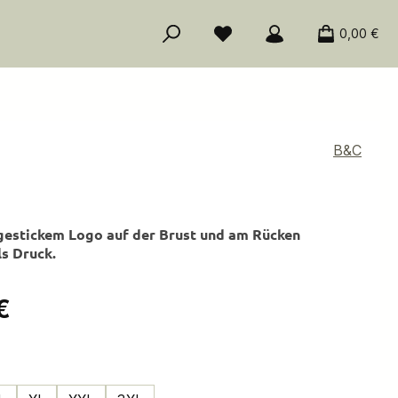
0,00 €
B&C
gestickem Logo auf der Brust und am Rücken
ls Druck.
is:
€
ählen