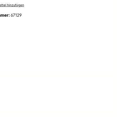
ttel hinzufügen
mmer:
67129