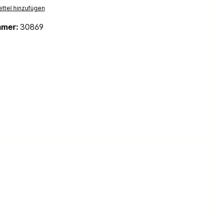
ttel hinzufügen
mmer:
30869