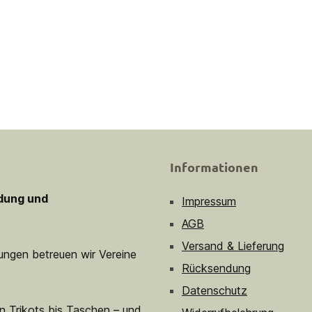
Informationen
idung und
Impressum
AGB
Versand & Lieferung
sungen betreuen wir Vereine
Rücksendung
Datenschutz
n Trikots bis Taschen – und