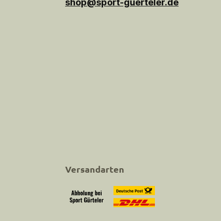
shop@sport-guerteler.de
Versandarten
Abholung bei Sport Gürteler
Versand